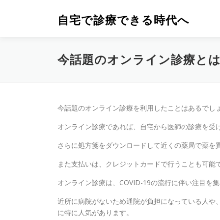
コ
ン
自宅で診療できる時代へ
テ
ン
ツ
今話題のオンライン診療と
へ
ス
キ
ッ
プ
今話題のオンライン診療を利用したことはあるでし
オンライン診療であれば、自宅から医師の診療を受
さらに処方箋をダウンロードして近くの薬局で薬を
また支払いは、クレジットカードで行うことも可能
オンライン診療は、COVID-19の流行に伴い注目を
近所に病院がないため通院が負担になっている人や
に特に人気があります。